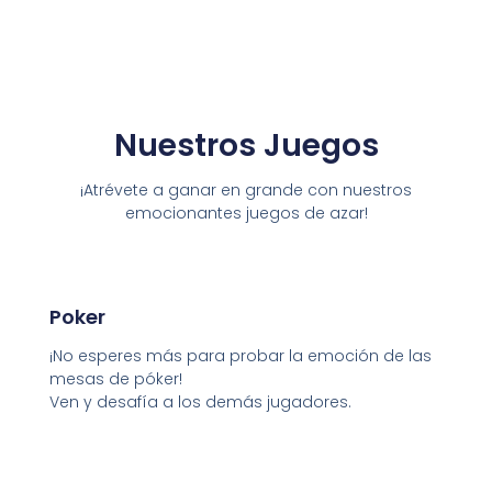
Nuestros Juegos
¡Atrévete a ganar en grande con nuestros
emocionantes juegos de azar!
Poker
¡No esperes más para probar la emoción de las
mesas de póker!
Ven y desafía a los demás jugadores.